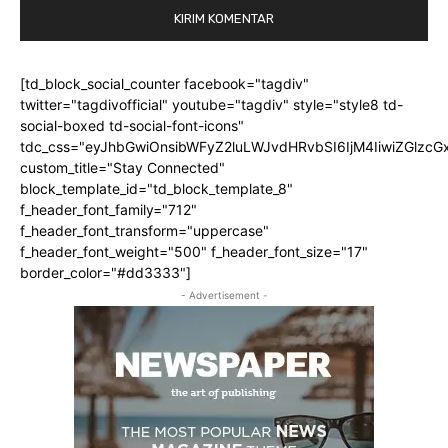
[td_block_social_counter facebook="tagdiv"
twitter="tagdivofficial" youtube="tagdiv" style="style8 td-
social-boxed td-social-font-icons"
tdc_css="eyJhbGwiOnsibWFyZ2luLWJvdHRvbSI6IjM4IiwiZGlz
custom_title="Stay Connected"
block_template_id="td_block_template_8"
f_header_font_family="712"
f_header_font_transform="uppercase"
f_header_font_weight="500" f_header_font_size="17"
border_color="#dd3333"]
- Advertisement -