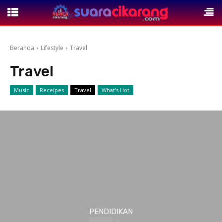
Beranda
Lifestyle
Travel
Travel
Music
Receipes
Travel
What's Hot
PENDIDIKAN