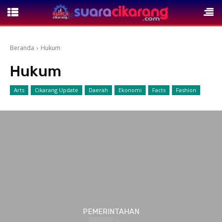
Beranda
Hukum
Hukum
Arts
Cikarang Update
Daerah
Ekonomi
Facts
Fashion
PEMERINTAHAN