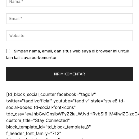
Ema
Web
Simpan nama, email, dan situs web saya di browser ini untuk
lain kali saya berkomentar.
[td_block_social_counter facebook="tagdiv"
twitter="tagdivofficial" youtube="tagdiv" style="style8 td-
social-boxed td-social-font-icons"
tdc_css="eyJhbGwiOnsibWFyZ2luLWJvdHRvbSI6IjM4IiwiZGlz
custom_title="Stay Connected"
block_template_id="td_block_template_8"
f_header_font_family="712"