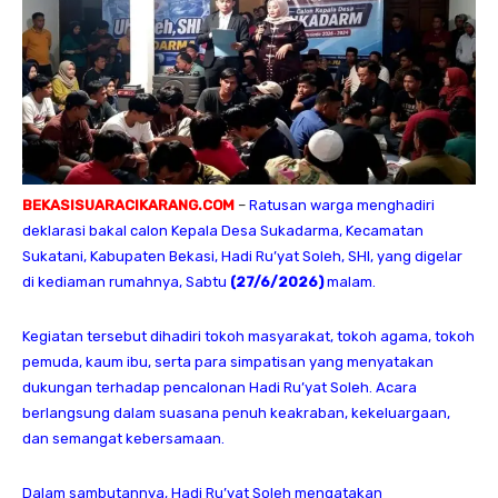
BEKASISUARACIKARANG.COM
–
Ratusan warga menghadiri
deklarasi bakal calon Kepala Desa Sukadarma, Kecamatan
Sukatani, Kabupaten Bekasi, Hadi Ru’yat Soleh, SHI, yang digelar
di kediaman rumahnya, Sabtu
(27/6/2026)
malam.
Kegiatan tersebut dihadiri tokoh masyarakat, tokoh agama, tokoh
pemuda, kaum ibu, serta para simpatisan yang menyatakan
dukungan terhadap pencalonan Hadi Ru’yat Soleh. Acara
berlangsung dalam suasana penuh keakraban, kekeluargaan,
dan semangat kebersamaan.
Dalam sambutannya, Hadi Ru’yat Soleh mengatakan