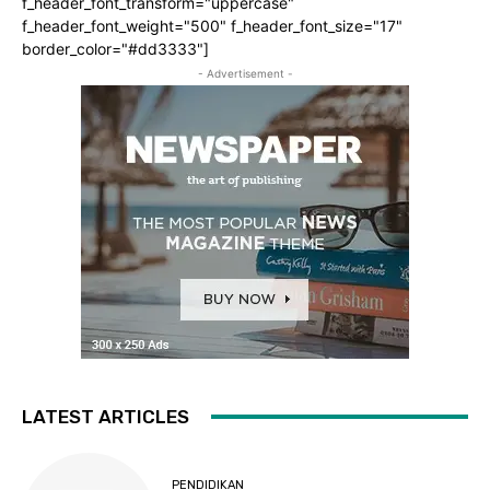
f_header_font_transform="uppercase"
f_header_font_weight="500" f_header_font_size="17"
border_color="#dd3333"]
- Advertisement -
LATEST ARTICLES
PENDIDIKAN