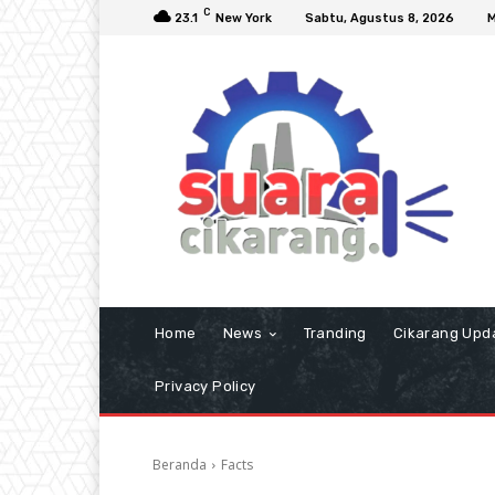
C
23.1
New York
Sabtu, Agustus 8, 2026
M
Home
News
Tranding
Cikarang Upd
Privacy Policy
Beranda
Facts