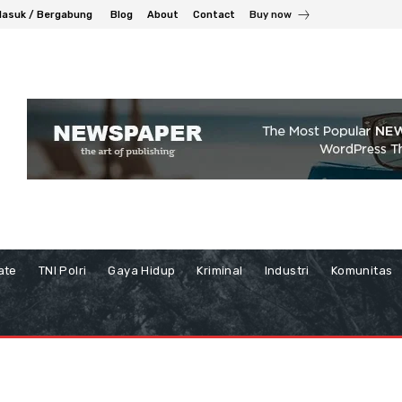
asuk / Bergabung
Blog
About
Contact
Buy now
ate
TNI Polri
Gaya Hidup
Kriminal
Industri
Komunitas