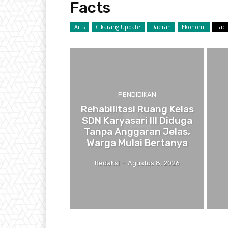
Facts
Arts
Cikarang Update
Daerah
Ekonomi
Fact
PENDIDIKAN
Rehabilitasi Ruang Kelas
SDN Karyasari III Diduga
Tanpa Anggaran Jelas,
Warga Mulai Bertanya
Redaksi
-
Agustus 8, 2026