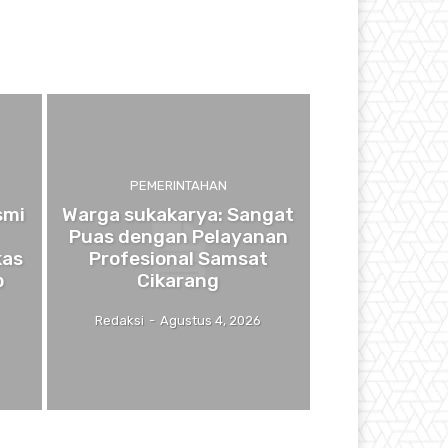
PEMERINTAHAN
smi
Warga sukakarya: Sangat
Puas dengan Pelayanan
kas
Profesional Samsat
p
Cikarang
Redaksi
-
Agustus 4, 2026