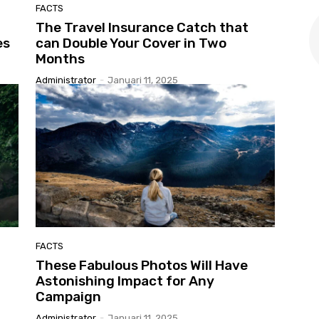
FACTS
The Travel Insurance Catch that
es
can Double Your Cover in Two
Months
Administrator
-
Januari 11, 2025
FACTS
These Fabulous Photos Will Have
Astonishing Impact for Any
Campaign
Administrator
-
Januari 11, 2025