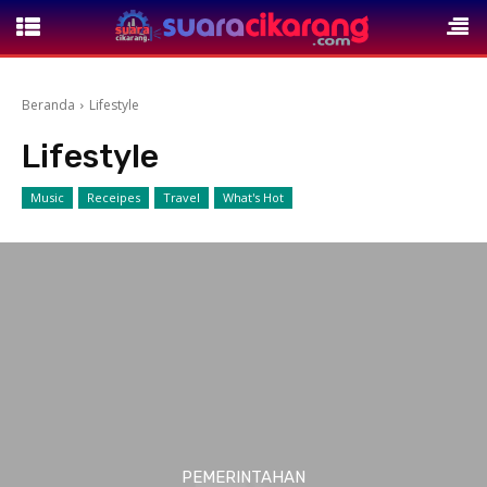
Beranda
Lifestyle
Lifestyle
Music
Receipes
Travel
What's Hot
PEMERINTAHAN