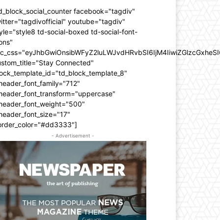
d_block_social_counter facebook="tagdiv"
itter="tagdivofficial" youtube="tagdiv"
yle="style8 td-social-boxed td-social-font-
ons"
dc_css="eyJhbGwiOnsibWFyZ2luLWJvdHRvbSI6IjM4IiwiZGlzcGxhe
ustom_title="Stay Connected"
ock_template_id="td_block_template_8"
header_font_family="712"
_header_font_transform="uppercase"
_header_font_weight="500"
header_font_size="17"
order_color="#dd3333"]
- Advertisement -