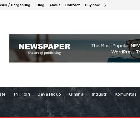
suk / Bergabung
Blog
About
Contact
Buy now
ate
TNI Polri
Gaya Hidup
Kriminal
Industri
Komunitas