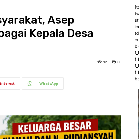
[t
tw
yarakat, Asep
st
ic
bagai Kepala Desa
t
c
bl
f_
f
12
0
f
f_
b
interest
WhatsApp