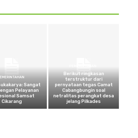
PEMERINTAHAN
Berikut ringkasan
EMERINTAHAN
terstruktur dari
sukakarya: Sangat
pernyataan tegas Camat
dengan Pelayanan
Cabangbungin soal
esional Samsat
netralitas perangkat desa
Cikarang
jelang Pilkades