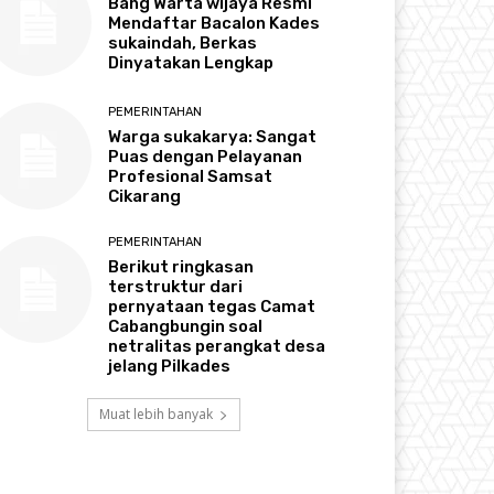
Bang Warta wijaya Resmi
Mendaftar Bacalon Kades
sukaindah, Berkas
Dinyatakan Lengkap
PEMERINTAHAN
Warga sukakarya: Sangat
Puas dengan Pelayanan
Profesional Samsat
Cikarang
PEMERINTAHAN
Berikut ringkasan
terstruktur dari
pernyataan tegas Camat
Cabangbungin soal
netralitas perangkat desa
jelang Pilkades
Muat lebih banyak