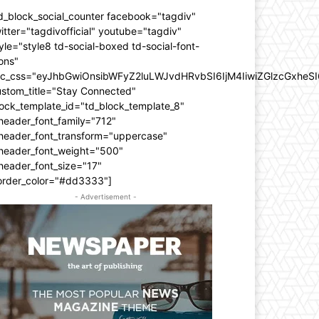
d_block_social_counter facebook="tagdiv"
itter="tagdivofficial" youtube="tagdiv"
yle="style8 td-social-boxed td-social-font-
ons"
dc_css="eyJhbGwiOnsibWFyZ2luLWJvdHRvbSI6IjM4IiwiZGlzcGxhe
ustom_title="Stay Connected"
ock_template_id="td_block_template_8"
header_font_family="712"
_header_font_transform="uppercase"
_header_font_weight="500"
header_font_size="17"
order_color="#dd3333"]
- Advertisement -