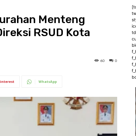
[t
tw
lurahan Menteng
st
ic
Direksi RSUD Kota
t
c
bl
f_
f
60
0
f
f_
b
interest
WhatsApp