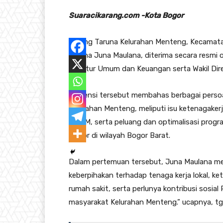
Suaracikarang.com -Kota Bogor
Karang Taruna Kelurahan Menteng, Kecamata
Taruna Juna Maulana, diterima secara resmi
Direktur Umum dan Keuangan serta Wakil Dire
Audiensi tersebut membahas berbagai persoa
Kelurahan Menteng, meliputi isu ketenagake
UMKM, serta peluang dan optimalisasi progr
Bogor di wilayah Bogor Barat.
Dalam pertemuan tersebut, Juna Maulana me
keberpihakan terhadap tenaga kerja lokal, 
rumah sakit, serta perlunya kontribusi sosia
masyarakat Kelurahan Menteng.” ucapnya, tgl