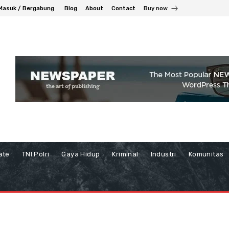
Masuk / Bergabung
Blog
About
Contact
Buy now
ate
TNI Polri
Gaya Hidup
Kriminal
Industri
Komunitas