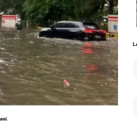
L
asi.