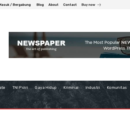
Masuk / Bergabung
Blog
About
Contact
Buy now
ate
TNI Polri
Gaya Hidup
Kriminal
Industri
Komunitas