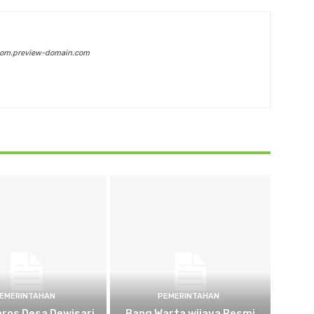
com.preview-domain.com
EMERINTAHAN
PEMERINTAHAN
oros Desa Dewisari
Bang Warta wijaya Resmi