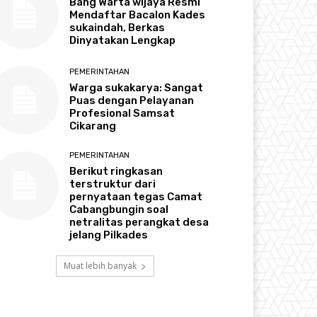
Bang Warta wijaya Resmi
Mendaftar Bacalon Kades
sukaindah, Berkas
Dinyatakan Lengkap
PEMERINTAHAN
Warga sukakarya: Sangat
Puas dengan Pelayanan
Profesional Samsat
Cikarang
PEMERINTAHAN
Berikut ringkasan
terstruktur dari
pernyataan tegas Camat
Cabangbungin soal
netralitas perangkat desa
jelang Pilkades
Muat lebih banyak