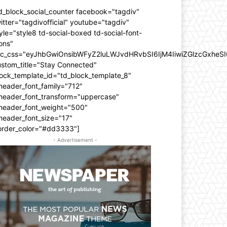
d_block_social_counter facebook="tagdiv"
itter="tagdivofficial" youtube="tagdiv"
yle="style8 td-social-boxed td-social-font-
ons"
dc_css="eyJhbGwiOnsibWFyZ2luLWJvdHRvbSI6IjM4IiwiZGlzcGxhe
ustom_title="Stay Connected"
ock_template_id="td_block_template_8"
header_font_family="712"
_header_font_transform="uppercase"
_header_font_weight="500"
header_font_size="17"
order_color="#dd3333"]
- Advertisement -