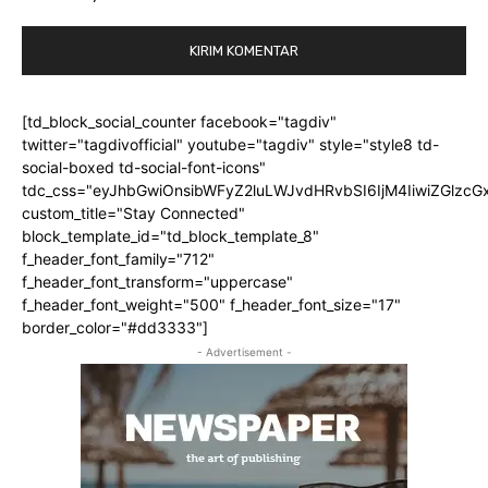
[td_block_social_counter facebook="tagdiv"
twitter="tagdivofficial" youtube="tagdiv" style="style8 td-
social-boxed td-social-font-icons"
tdc_css="eyJhbGwiOnsibWFyZ2luLWJvdHRvbSI6IjM4IiwiZGlz
custom_title="Stay Connected"
block_template_id="td_block_template_8"
f_header_font_family="712"
f_header_font_transform="uppercase"
f_header_font_weight="500" f_header_font_size="17"
border_color="#dd3333"]
- Advertisement -