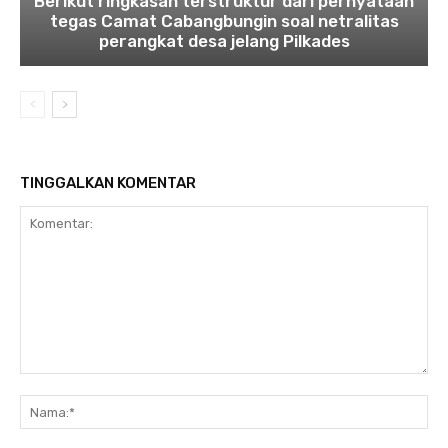
Berikut ringkasan terstruktur dari pernyataan
tegas Camat Cabangbungin soal netralitas
perangkat desa jelang Pilkades
TINGGALKAN KOMENTAR
Komentar:
Na