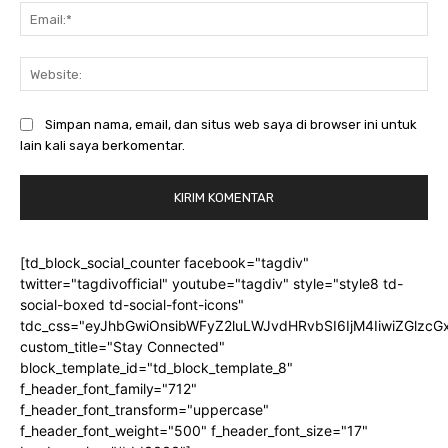
Ema
Web
Simpan nama, email, dan situs web saya di browser ini untuk
lain kali saya berkomentar.
[td_block_social_counter facebook="tagdiv"
twitter="tagdivofficial" youtube="tagdiv" style="style8 td-
social-boxed td-social-font-icons"
tdc_css="eyJhbGwiOnsibWFyZ2luLWJvdHRvbSI6IjM4IiwiZGlz
custom_title="Stay Connected"
block_template_id="td_block_template_8"
f_header_font_family="712"
f_header_font_transform="uppercase"
f_header_font_weight="500" f_header_font_size="17"