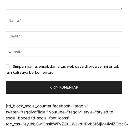
Komentar:
Na
Ema
Web
Simpan nama, email, dan situs web saya di browser ini untuk
lain kali saya berkomentar.
[td_block_social_counter facebook="tagdiv"
twitter="tagdivofficial" youtube="tagdiv" style="style8 td-
social-boxed td-social-font-icons"
tdc_css="eyJhbGwiOnsibWFyZ2luLWJvdHRvbSI6IjM4IiwiZGlz