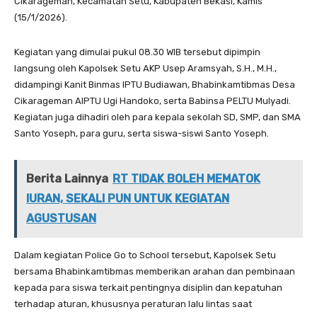
Cikarageman, Kecamatan Setu, Kabupaten Bekasi, Kamis
(15/1/2026).
Kegiatan yang dimulai pukul 08.30 WIB tersebut dipimpin
langsung oleh Kapolsek Setu AKP Usep Aramsyah, S.H., M.H.,
didampingi Kanit Binmas IPTU Budiawan, Bhabinkamtibmas Desa
Cikarageman AIPTU Ugi Handoko, serta Babinsa PELTU Mulyadi.
Kegiatan juga dihadiri oleh para kepala sekolah SD, SMP, dan SMA
Santo Yoseph, para guru, serta siswa-siswi Santo Yoseph.
Berita Lainnya
RT TIDAK BOLEH MEMATOK
IURAN, SEKALI PUN UNTUK KEGIATAN
AGUSTUSAN
Dalam kegiatan Police Go to School tersebut, Kapolsek Setu
bersama Bhabinkamtibmas memberikan arahan dan pembinaan
kepada para siswa terkait pentingnya disiplin dan kepatuhan
terhadap aturan, khususnya peraturan lalu lintas saat