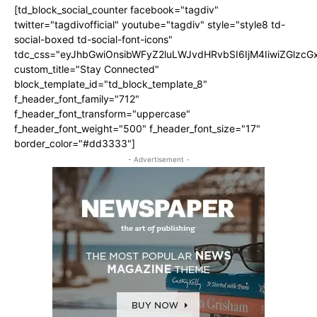
[td_block_social_counter facebook="tagdiv"
twitter="tagdivofficial" youtube="tagdiv" style="style8 td-
social-boxed td-social-font-icons"
tdc_css="eyJhbGwiOnsibWFyZ2luLWJvdHRvbSI6IjM4IiwiZGlz
custom_title="Stay Connected"
block_template_id="td_block_template_8"
f_header_font_family="712"
f_header_font_transform="uppercase"
f_header_font_weight="500" f_header_font_size="17"
border_color="#dd3333"]
- Advertisement -