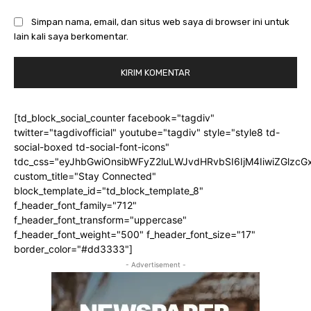
Simpan nama, email, dan situs web saya di browser ini untuk
lain kali saya berkomentar.
[td_block_social_counter facebook="tagdiv"
twitter="tagdivofficial" youtube="tagdiv" style="style8 td-
social-boxed td-social-font-icons"
tdc_css="eyJhbGwiOnsibWFyZ2luLWJvdHRvbSI6IjM4IiwiZGlz
custom_title="Stay Connected"
block_template_id="td_block_template_8"
f_header_font_family="712"
f_header_font_transform="uppercase"
f_header_font_weight="500" f_header_font_size="17"
border_color="#dd3333"]
- Advertisement -