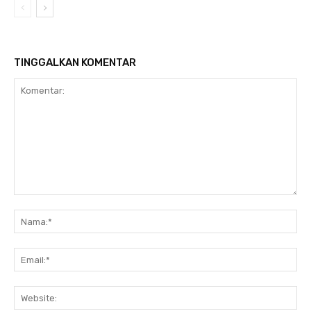
TINGGALKAN KOMENTAR
Komentar:
Na
Ema
Web