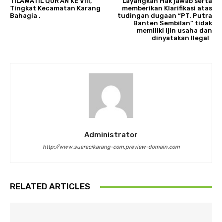
TILAWATIL QUR’AN KE VIII,
Layangkan Hak jawab serta
Tingkat Kecamatan Karang
memberikan Klarifikasi atas
Bahagia .
tudingan dugaan “PT. Putra
Banten Sembilan” tidak
memiliki ijin usaha dan
dinyatakan Ilegal
Administrator
http://www.suaracikarang-com.preview-domain.com
RELATED ARTICLES