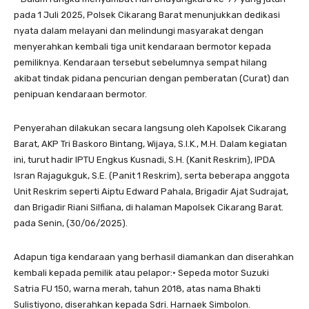
pada 1 Juli 2025, Polsek Cikarang Barat menunjukkan dedikasi
nyata dalam melayani dan melindungi masyarakat dengan
menyerahkan kembali tiga unit kendaraan bermotor kepada
pemiliknya. Kendaraan tersebut sebelumnya sempat hilang
akibat tindak pidana pencurian dengan pemberatan (Curat) dan
penipuan kendaraan bermotor.
Penyerahan dilakukan secara langsung oleh Kapolsek Cikarang
Barat, AKP Tri Baskoro Bintang, Wijaya, S.I.K., M.H. Dalam kegiatan
ini, turut hadir IPTU Engkus Kusnadi, S.H. (Kanit Reskrim), IPDA
Isran Rajagukguk, S.E. (Panit 1 Reskrim), serta beberapa anggota
Unit Reskrim seperti Aiptu Edward Pahala, Brigadir Ajat Sudrajat,
dan Brigadir Riani Silfiana, di halaman Mapolsek Cikarang Barat.
pada Senin, (30/06/2025).
Adapun tiga kendaraan yang berhasil diamankan dan diserahkan
kembali kepada pemilik atau pelapor:• Sepeda motor Suzuki
Satria FU 150, warna merah, tahun 2018, atas nama Bhakti
Sulistiyono, diserahkan kepada Sdri. Harnaek Simbolon.