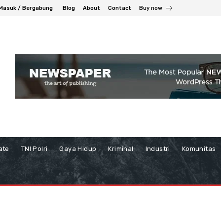
Masuk / Bergabung
Blog
About
Contact
Buy now
ate
TNI Polri
Gaya Hidup
Kriminal
Industri
Komunitas