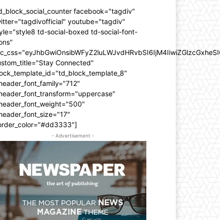
d_block_social_counter facebook="tagdiv"
itter="tagdivofficial" youtube="tagdiv"
yle="style8 td-social-boxed td-social-font-
ons"
dc_css="eyJhbGwiOnsibWFyZ2luLWJvdHRvbSI6IjM4IiwiZGlzcGxhe
ustom_title="Stay Connected"
ock_template_id="td_block_template_8"
header_font_family="712"
_header_font_transform="uppercase"
_header_font_weight="500"
header_font_size="17"
order_color="#dd3333"]
- Advertisement -