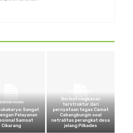
PEMERINTAHAN
Berikut ringkasan
EMERINTAHAN
terstruktur dari
sukakarya: Sangat
pernyataan tegas Camat
dengan Pelayanan
Cabangbungin soal
esional Samsat
netralitas perangkat desa
Cikarang
jelang Pilkades