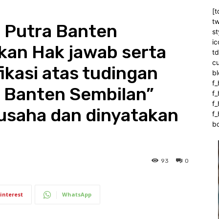
[t
tw
 Putra Banten
st
ic
kan Hak jawab serta
t
c
ikasi atas tudingan
bl
f_
a Banten Sembilan”
f
f
n usaha dan dinyatakan
f_
b
93
0
interest
WhatsApp