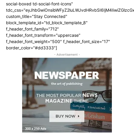
social-boxed td-social-font-icons"
tdc_css="eyJhbGwiOnsibWFyZ2luLWJvdHRvbSI6IjM4IiwiZGlz
custom_title="Stay Connected"
block_template_id="td_block_template_8"
f_header_font_family="712"
f_header_font_transform="uppercase"
f_header_font_weight="500" f_header_font_size="17"
border_color="#dd3333"]
- Advertisement -