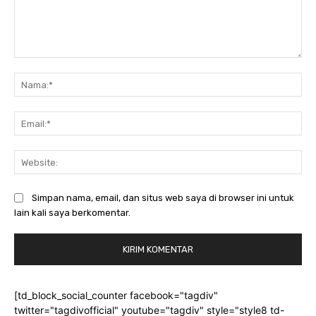
Komentar:
Na
Ema
Web
Simpan nama, email, dan situs web saya di browser ini untuk
lain kali saya berkomentar.
[td_block_social_counter facebook="tagdiv"
twitter="tagdivofficial" youtube="tagdiv" style="style8 td-