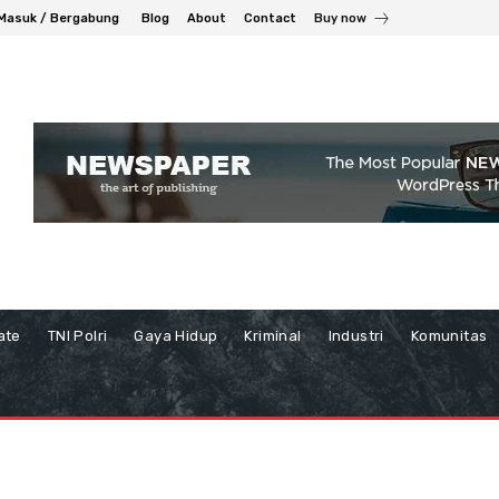
Masuk / Bergabung
Blog
About
Contact
Buy now
ate
TNI Polri
Gaya Hidup
Kriminal
Industri
Komunitas