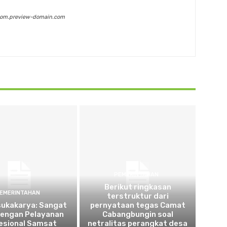
com.preview-domain.com
PEMERINTAHAN
Berikut ringkasan
EMERINTAHAN
terstruktur dari
sukakarya: Sangat
pernyataan tegas Camat
dengan Pelayanan
Cabangbungin soal
esional Samsat
netralitas perangkat desa