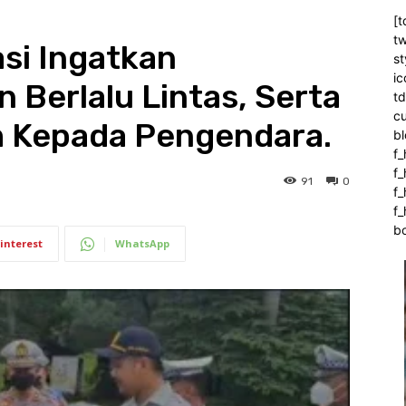
[t
tw
si Ingatkan
st
ic
n Berlalu Lintas, Serta
t
c
 Kepada Pengendara.
bl
f_
f
91
0
f
f_
b
interest
WhatsApp