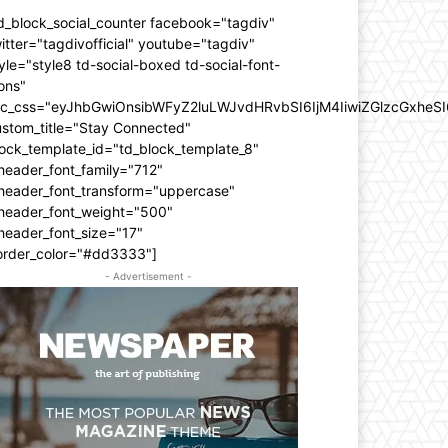
d_block_social_counter facebook="tagdiv"
itter="tagdivofficial" youtube="tagdiv"
yle="style8 td-social-boxed td-social-font-
ons"
dc_css="eyJhbGwiOnsibWFyZ2luLWJvdHRvbSI6IjM4IiwiZGlzcGxhe
ustom_title="Stay Connected"
ock_template_id="td_block_template_8"
header_font_family="712"
_header_font_transform="uppercase"
_header_font_weight="500"
header_font_size="17"
order_color="#dd3333"]
- Advertisement -