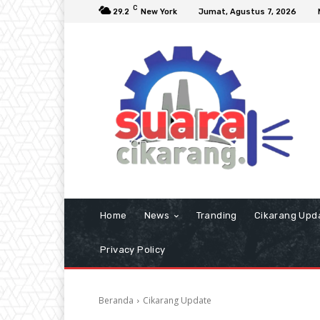
C
29.2
New York
Jumat, Agustus 7, 2026
Home
News
Tranding
Cikarang Upd
Privacy Policy
Beranda
Cikarang Update