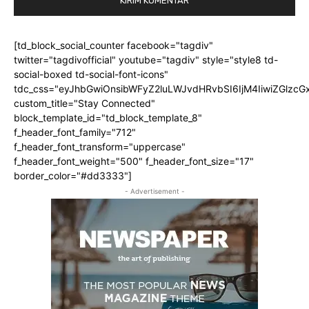
[td_block_social_counter facebook="tagdiv"
twitter="tagdivofficial" youtube="tagdiv" style="style8 td-
social-boxed td-social-font-icons"
tdc_css="eyJhbGwiOnsibWFyZ2luLWJvdHRvbSI6IjM4IiwiZGlz
custom_title="Stay Connected"
block_template_id="td_block_template_8"
f_header_font_family="712"
f_header_font_transform="uppercase"
f_header_font_weight="500" f_header_font_size="17"
border_color="#dd3333"]
- Advertisement -