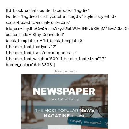
[td_block_social_counter facebook="tagdiv"
twitter="tagdivofficial" youtube="tagdiv" style="style8 td-
social-boxed td-social-font-icons"
tdc_css="eyJhbGwiOnsibWFyZ2luLWJvdHRvbSI6IjM4IiwiZGlz
custom_title="Stay Connected"
block_template_id="td_block_template_8"
f_header_font_family="712"
f_header_font_transform="uppercase"
f_header_font_weight="500" f_header_font_size="17"
border_color="#dd3333"]
- Advertisement -