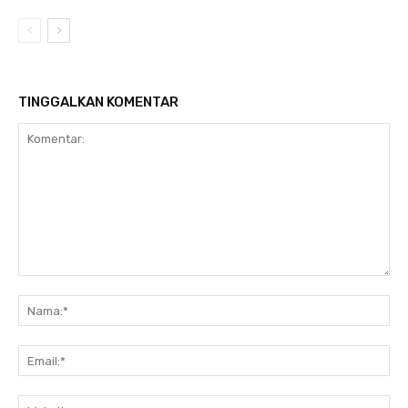
TINGGALKAN KOMENTAR
Komentar:
Na
Ema
Web