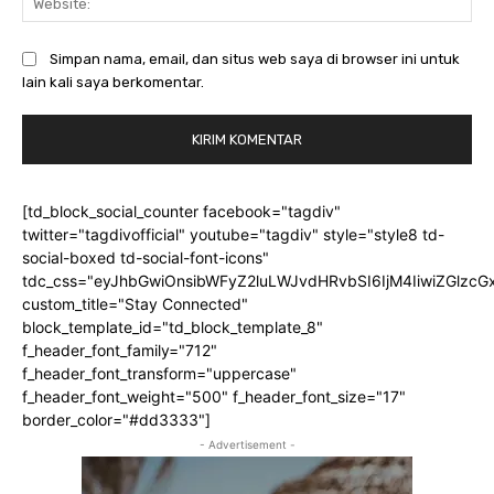
Simpan nama, email, dan situs web saya di browser ini untuk
lain kali saya berkomentar.
[td_block_social_counter facebook="tagdiv"
twitter="tagdivofficial" youtube="tagdiv" style="style8 td-
social-boxed td-social-font-icons"
tdc_css="eyJhbGwiOnsibWFyZ2luLWJvdHRvbSI6IjM4IiwiZGlz
custom_title="Stay Connected"
block_template_id="td_block_template_8"
f_header_font_family="712"
f_header_font_transform="uppercase"
f_header_font_weight="500" f_header_font_size="17"
border_color="#dd3333"]
- Advertisement -