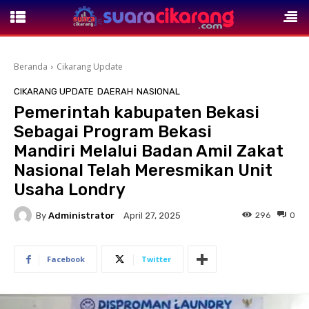
Beranda
Cikarang Update
CIKARANG UPDATE
DAERAH
NASIONAL
Pemerintah kabupaten Bekasi
Sebagai Program Bekasi
Mandiri Melalui Badan Amil Zakat
Nasional Telah Meresmikan Unit
Usaha Londry
By
Administrator
296
0
April 27, 2025
Facebook
Twitter