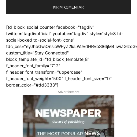
[td_block_social_counter facebook="tagdiv"
twitter="tagdivofficial" youtube="tagdiv" style="style8 td-
social-boxed td-social-font-icons"
tdc_css="eyJhbGwiOnsibWFyZ2luLWJvdHRvbSI6IjM4IiwiZGlz
custom_title="Stay Connected"
block_template_id="td_block_template_8"
f_header_font_family="712"
f_header_font_transform="uppercase"
f_header_font_weight="500" f_header_font_size="17"
border_color="#dd3333"]
- Advertisement -