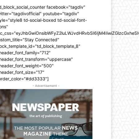
d_block_social_counter facebook="tagdiv"
itter="tagdivofficial" youtube="tagdiv"
yle="style8 td-social-boxed td-social-font-
ons"
dc_css="eyJhbGwiOnsibWFyZ2luLWJvdHRvbSI6IjM4IiwiZGlzcGxhe
ustom_title="Stay Connected"
ock_template_id="td_block_template_8"
header_font_family="712"
_header_font_transform="uppercase"
_header_font_weight="500"
header_font_size="17"
order_color="#dd3333"]
- Advertisement -