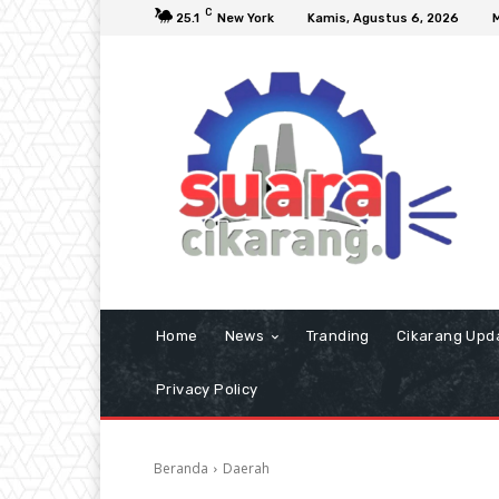
C
25.1
New York
Kamis, Agustus 6, 2026
Home
News
Tranding
Cikarang Upd
Privacy Policy
Beranda
Daerah