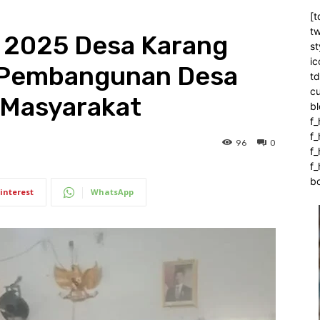
[t
tw
2025 Desa Karang
st
ic
n Pembangunan Desa
t
c
 Masyarakat
bl
f_
f
96
0
f
f_
b
interest
WhatsApp