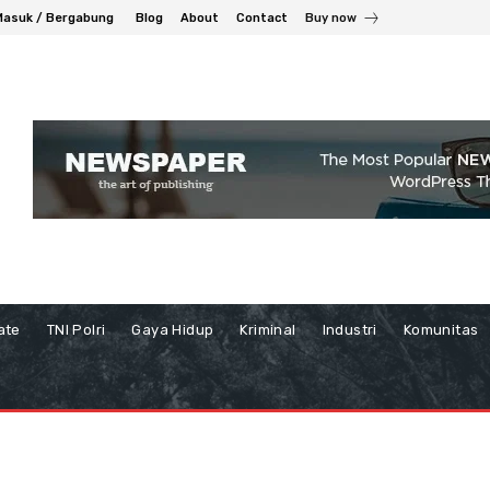
Masuk / Bergabung
Blog
About
Contact
Buy now
ate
TNI Polri
Gaya Hidup
Kriminal
Industri
Komunitas