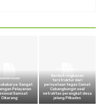
PEMERINTAHAN
Berikut ringkasan
EMERINTAHAN
terstruktur dari
sukakarya: Sangat
pernyataan tegas Camat
dengan Pelayanan
Cabangbungin soal
esional Samsat
netralitas perangkat desa
Cikarang
jelang Pilkades