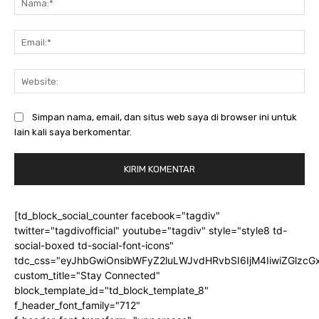
Ema
Web
Simpan nama, email, dan situs web saya di browser ini untuk
lain kali saya berkomentar.
[td_block_social_counter facebook="tagdiv"
twitter="tagdivofficial" youtube="tagdiv" style="style8 td-
social-boxed td-social-font-icons"
tdc_css="eyJhbGwiOnsibWFyZ2luLWJvdHRvbSI6IjM4IiwiZGlz
custom_title="Stay Connected"
block_template_id="td_block_template_8"
f_header_font_family="712"