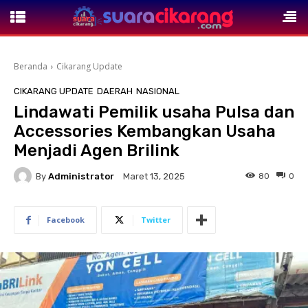
Beranda
Cikarang Update
CIKARANG UPDATE
DAERAH
NASIONAL
Lindawati Pemilik usaha Pulsa dan
Accessories Kembangkan Usaha
Menjadi Agen Brilink
By
Administrator
80
0
Maret 13, 2025
Facebook
Twitter