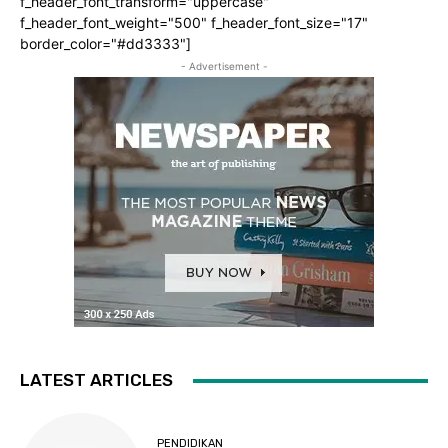
f_header_font_transform="uppercase"
f_header_font_weight="500" f_header_font_size="17"
border_color="#dd3333"]
- Advertisement -
LATEST ARTICLES
PENDIDIKAN