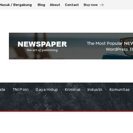
Masuk / Bergabung
Blog
About
Contact
Buy now
ate
TNI Polri
Gaya Hidup
Kriminal
Industri
Komunitas