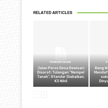
RELATED ARTICLES
PEMERINTAHAN
P
Jalan Poros Desa Dewisari
Bang W
Disorot: Tulangan “Nempel
Mendaf
Tanah”, Standar Diabaikan,
suk
K3 Nihil
Diny