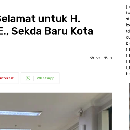
[t
tw
Selamat untuk H.
st
ic
E., Sekda Baru Kota
t
c
bl
f_
f
69
0
f
f_
b
interest
WhatsApp