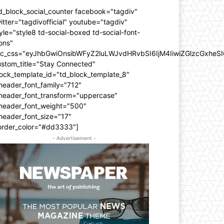
d_block_social_counter facebook="tagdiv"
itter="tagdivofficial" youtube="tagdiv"
yle="style8 td-social-boxed td-social-font-
ons"
dc_css="eyJhbGwiOnsibWFyZ2luLWJvdHRvbSI6IjM4IiwiZGlzcGxhe
ustom_title="Stay Connected"
ock_template_id="td_block_template_8"
header_font_family="712"
_header_font_transform="uppercase"
_header_font_weight="500"
header_font_size="17"
order_color="#dd3333"]
- Advertisement -