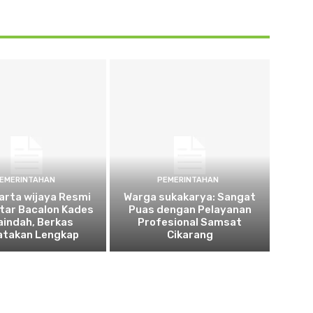
EMERINTAHAN
PEMERINTAHAN
arta wijaya Resmi
Warga sukakarya: Sangat
tar Bacalon Kades
Puas dengan Pelayanan
aindah, Berkas
Profesional Samsat
atakan Lengkap
Cikarang