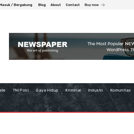
Masuk / Bergabung
Blog
About
Contact
Buy now
ate
TNI Polri
Gaya Hidup
Kriminal
Industri
Komunitas