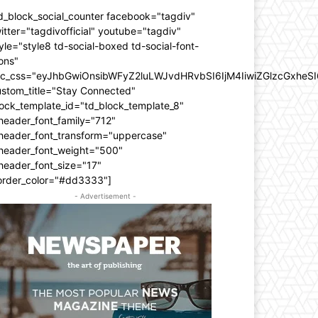
d_block_social_counter facebook="tagdiv"
itter="tagdivofficial" youtube="tagdiv"
yle="style8 td-social-boxed td-social-font-
ons"
dc_css="eyJhbGwiOnsibWFyZ2luLWJvdHRvbSI6IjM4IiwiZGlzcGxhe
ustom_title="Stay Connected"
ock_template_id="td_block_template_8"
header_font_family="712"
_header_font_transform="uppercase"
_header_font_weight="500"
header_font_size="17"
order_color="#dd3333"]
- Advertisement -