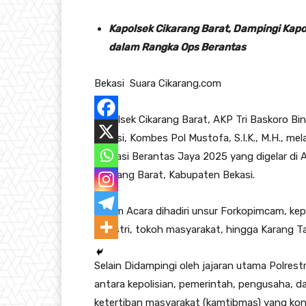
Kapolsek Cikarang Barat, Dampingi Kap
dalam Rangka Ops Berantas
Bekasi Suara Cikarang.com
Kapolsek Cikarang Barat, AKP Tri Baskoro Bi
Bekasi, Kombes Pol Mustofa, S.I.K., M.H., m
Operasi Berantas Jaya 2025 yang digelar d
Cikarang Barat, Kabupaten Bekasi.
Dalam Acara dihadiri unsur Forkopimcam, kep
industri, tokoh masyarakat, hingga Karang T
Selain Didampingi oleh jajaran utama Polres
antara kepolisian, pemerintah, pengusaha, 
ketertiban masyarakat (kamtibmas) yang kond