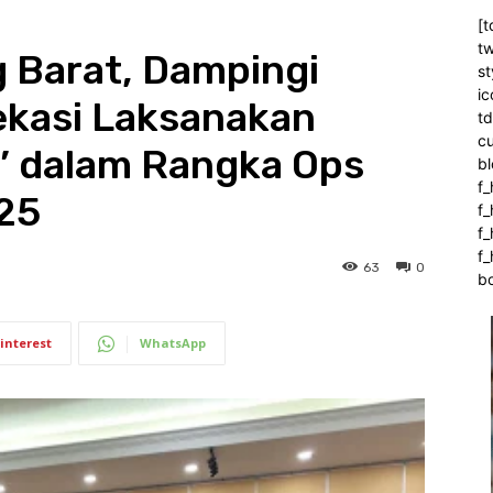
[t
tw
 Barat, Dampingi
st
ic
ekasi Laksanakan
t
c
’ dalam Rangka Ops
bl
f_
25
f
f
f_
63
0
b
interest
WhatsApp