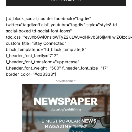
[td_block_social_counter facebook="tagdiv"
twitter="tagdivofficial" youtube="tagdiv" style="style8 td-
social-boxed td-social-font-icons"
tdc_css="eyJhbGwiOnsibWFyZ2luLWJvdHRvbSI6IjM4IiwiZGlz
custom_title="Stay Connected"
block_template_id="td_block_template_8"
f_header_font_family="712"
f_header_font_transform="uppercase"
f_header_font_weight="500" f_header_font_size="17"
border_color="#dd3333"]
- Advertisement -