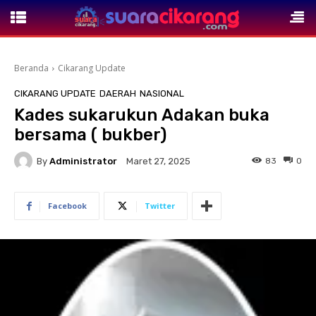
Beranda
Cikarang Update
CIKARANG UPDATE
DAERAH
NASIONAL
Kades sukarukun Adakan buka
bersama ( bukber)
By
Administrator
83
0
Maret 27, 2025
Facebook
Twitter