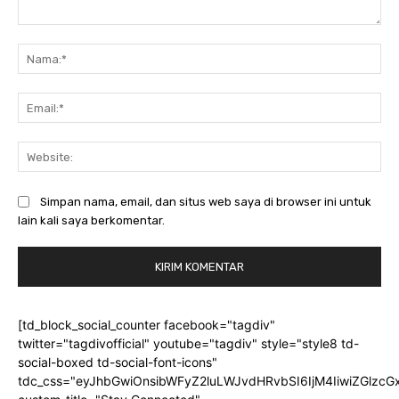
Komentar:
Na
Ema
Web
Simpan nama, email, dan situs web saya di browser ini untuk
lain kali saya berkomentar.
[td_block_social_counter facebook="tagdiv"
twitter="tagdivofficial" youtube="tagdiv" style="style8 td-
social-boxed td-social-font-icons"
tdc_css="eyJhbGwiOnsibWFyZ2luLWJvdHRvbSI6IjM4IiwiZGlz