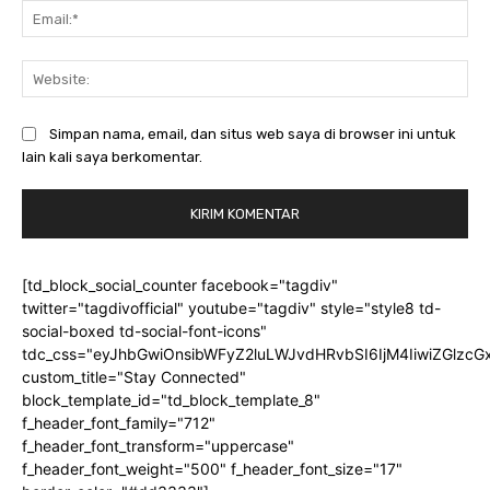
Ema
Web
Simpan nama, email, dan situs web saya di browser ini untuk
lain kali saya berkomentar.
[td_block_social_counter facebook="tagdiv"
twitter="tagdivofficial" youtube="tagdiv" style="style8 td-
social-boxed td-social-font-icons"
tdc_css="eyJhbGwiOnsibWFyZ2luLWJvdHRvbSI6IjM4IiwiZGlz
custom_title="Stay Connected"
block_template_id="td_block_template_8"
f_header_font_family="712"
f_header_font_transform="uppercase"
f_header_font_weight="500" f_header_font_size="17"