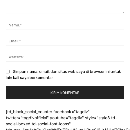
Komentar:
Na
Ema
Web
Simpan nama, email, dan situs web saya di browser ini untuk
lain kali saya berkomentar.
[td_block_social_counter facebook="tagdiv"
twitter="tagdivofficial" youtube="tagdiv" style="style8 td-
social-boxed td-social-font-icons"
tdc_css="eyJhbGwiOnsibWFyZ2luLWJvdHRvbSI6IjM4IiwiZGlz