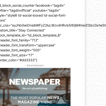
d_block_social_counter facebook="tagdiv"
itter="tagdivofficial" youtube="tagdiv"
yle="style8 td-social-boxed td-social-font-
ons"
dc_css="eyJhbGwiOnsibWFyZ2luLWJvdHRvbSI6IjM4IiwiZGlzcGxhe
ustom_title="Stay Connected"
ock_template_id="td_block_template_8"
header_font_family="712"
_header_font_transform="uppercase"
_header_font_weight="500"
header_font_size="17"
order_color="#dd3333"]
- Advertisement -