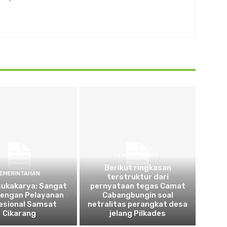
PEMERINTAHAN
Berikut ringkasan
EMERINTAHAN
terstruktur dari
sukakarya: Sangat
pernyataan tegas Camat
dengan Pelayanan
Cabangbungin soal
esional Samsat
netralitas perangkat desa
Cikarang
jelang Pilkades