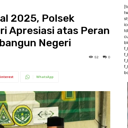
[t
tw
nal 2025, Polsek
st
ic
ri Apresiasi atas Peran
t
c
bangun Negeri
bl
f_
f
52
0
f
f_
b
interest
WhatsApp