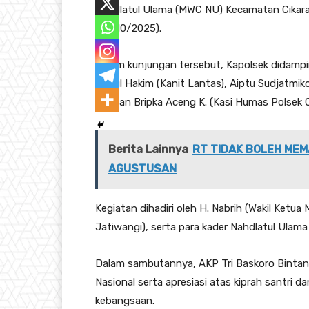
Nahdlatul Ulama (MWC NU) Kecamatan Cikara
(22/10/2025).
Dalam kunjungan tersebut, Kapolsek didampin
Abdul Hakim (Kanit Lantas), Aiptu Sudjatmiko
IK), dan Bripka Aceng K. (Kasi Humas Polsek C
Berita Lainnya
RT TIDAK BOLEH MEM
AGUSTUSAN
Kegiatan dihadiri oleh H. Nabrih (Wakil Ket
Jatiwangi), serta para kader Nahdlatul Ulam
Dalam sambutannya, AKP Tri Baskoro Bintan
Nasional serta apresiasi atas kiprah santri d
kebangsaan.