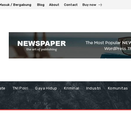
Masuk / Bergabung
Blog
About
Contact
Buy now
ate
TNI Polri
Gaya Hidup
Kriminal
Industri
Komunitas