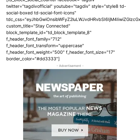
twitter="tagdivofficial" youtube="tagdiv" style="style8 td-
social-boxed td-social-font-icons"
tdc_css="eyJhbGwiOnsibWFyZ2luLWJvdHRvbSI6IjM4IiwiZGlz
custom_title="Stay Connected"
block_template_id="td_block_template_8"
f_header_font_family="712"
f_header_font_transform="uppercase"
f_header_font_weight="500" f_header_font_size="17"
border_color="#dd3333"]
- Advertisement -