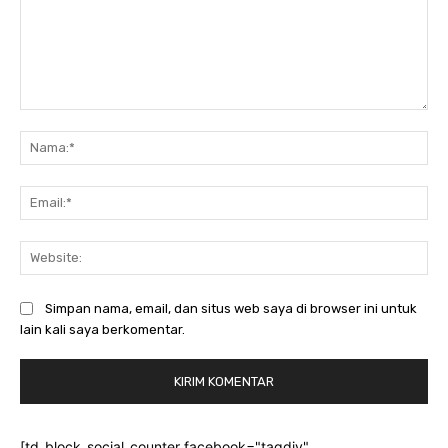
Komentar:
Na
Ema
Web
Simpan nama, email, dan situs web saya di browser ini untuk
lain kali saya berkomentar.
[td_block_social_counter facebook="tagdiv"