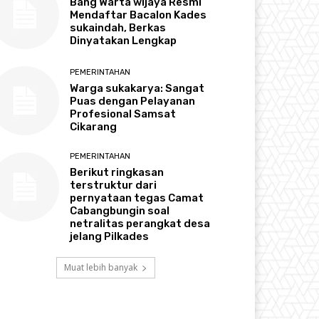
Bang Warta wijaya Resmi
Mendaftar Bacalon Kades
sukaindah, Berkas
Dinyatakan Lengkap
PEMERINTAHAN
Warga sukakarya: Sangat
Puas dengan Pelayanan
Profesional Samsat
Cikarang
PEMERINTAHAN
Berikut ringkasan
terstruktur dari
pernyataan tegas Camat
Cabangbungin soal
netralitas perangkat desa
jelang Pilkades
Muat lebih banyak