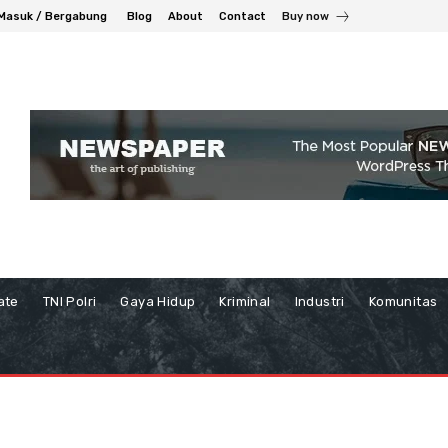
Masuk / Bergabung
Blog
About
Contact
Buy now
ate
TNI Polri
Gaya Hidup
Kriminal
Industri
Komunitas