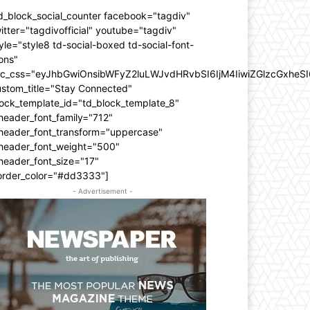
d_block_social_counter facebook="tagdiv"
itter="tagdivofficial" youtube="tagdiv"
yle="style8 td-social-boxed td-social-font-
ons"
dc_css="eyJhbGwiOnsibWFyZ2luLWJvdHRvbSI6IjM4IiwiZGlzcGxhe
ustom_title="Stay Connected"
ock_template_id="td_block_template_8"
header_font_family="712"
_header_font_transform="uppercase"
_header_font_weight="500"
header_font_size="17"
order_color="#dd3333"]
- Advertisement -