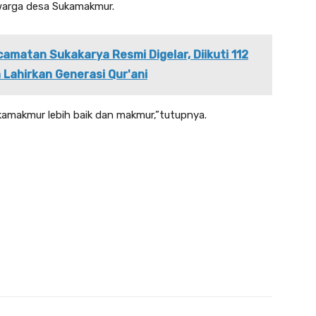
 warga desa Sukamakmur.
amatan Sukakarya Resmi Digelar, Diikuti 112
 Lahirkan Generasi Qur'ani
amakmur lebih baik dan makmur,”tutupnya.