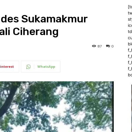
[t
tw
emdes Sukamakmur
st
ic
li Ciherang
t
c
bl
87
0
f_
f
f
interest
WhatsApp
f_
b