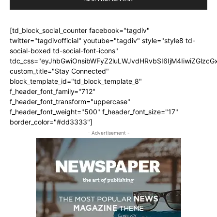
[td_block_social_counter facebook="tagdiv"
twitter="tagdivofficial" youtube="tagdiv" style="style8 td-
social-boxed td-social-font-icons"
tdc_css="eyJhbGwiOnsibWFyZ2luLWJvdHRvbSI6IjM4IiwiZGlz
custom_title="Stay Connected"
block_template_id="td_block_template_8"
f_header_font_family="712"
f_header_font_transform="uppercase"
f_header_font_weight="500" f_header_font_size="17"
border_color="#dd3333"]
- Advertisement -