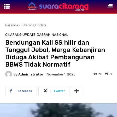
Beranda
Cikarang Update
CIKARANG UPDATE
DAERAH
NASIONAL
Bendungan Kali SS hilir dan
Tanggul Jebol, Warga Kebanjiran
Diduga Akibat Pembangunan
BBWS Tidak Normatif
By
Administrator
68
0
November 1, 2025
Facebook
Twitter