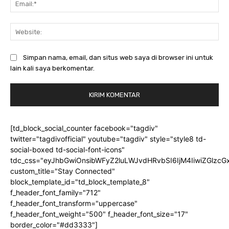
Web
Simpan nama, email, dan situs web saya di browser ini untuk
lain kali saya berkomentar.
[td_block_social_counter facebook="tagdiv"
twitter="tagdivofficial" youtube="tagdiv" style="style8 td-
social-boxed td-social-font-icons"
tdc_css="eyJhbGwiOnsibWFyZ2luLWJvdHRvbSI6IjM4IiwiZGlz
custom_title="Stay Connected"
block_template_id="td_block_template_8"
f_header_font_family="712"
f_header_font_transform="uppercase"
f_header_font_weight="500" f_header_font_size="17"
border_color="#dd3333"]