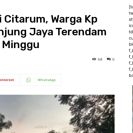
[t
tw
i Citarum, Warga Kp
st
ic
anjung Jaya Terendam
t
c
a Minggu
bl
f_
f
58
0
f
f_
b
interest
WhatsApp