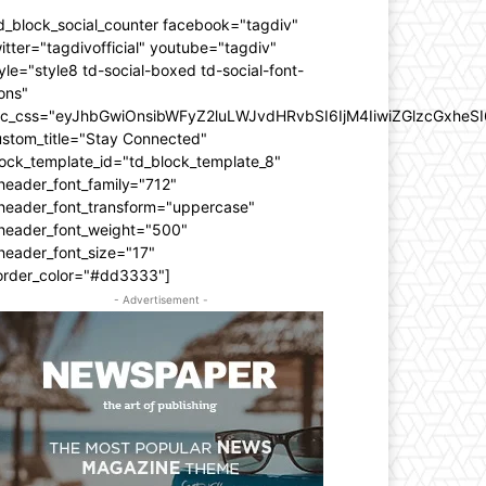
d_block_social_counter facebook="tagdiv"
itter="tagdivofficial" youtube="tagdiv"
yle="style8 td-social-boxed td-social-font-
ons"
dc_css="eyJhbGwiOnsibWFyZ2luLWJvdHRvbSI6IjM4IiwiZGlzcGxhe
ustom_title="Stay Connected"
ock_template_id="td_block_template_8"
header_font_family="712"
_header_font_transform="uppercase"
_header_font_weight="500"
header_font_size="17"
order_color="#dd3333"]
- Advertisement -