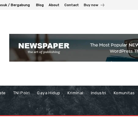
suk / Bergabung
Blog
About
Contact
Buy now
ate
TNI Polri
Gaya Hidup
Kriminal
Industri
Komunitas