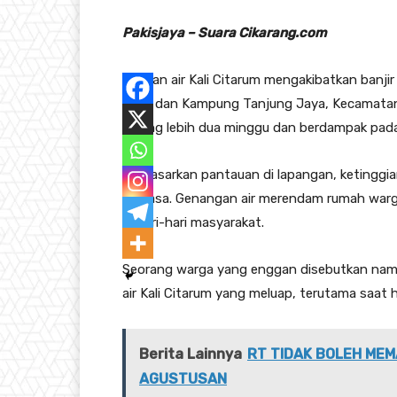
Pakisjaya – Suara Cikarang.com
Luapan air Kali Citarum mengakibatkan ban
Jaya dan Kampung Tanjung Jaya, Kecamatan P
kurang lebih dua minggu dan berdampak pada
Berdasarkan pantauan di lapangan, ketinggian 
dewasa. Genangan air merendam rumah warga,
sehari-hari masyarakat.
Seorang warga yang enggan disebutkan naman
air Kali Citarum yang meluap, terutama saat 
Berita Lainnya
RT TIDAK BOLEH MEM
AGUSTUSAN