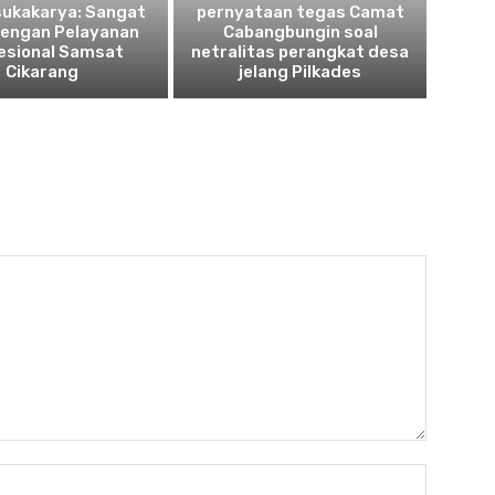
sukakarya: Sangat
pernyataan tegas Camat
dengan Pelayanan
Cabangbungin soal
esional Samsat
netralitas perangkat desa
Cikarang
jelang Pilkades
Nama:*