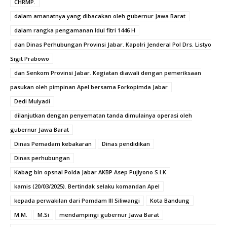
CHRMP.
dalam amanatnya yang dibacakan oleh gubernur Jawa Barat
dalam rangka pengamanan Idul fitri 1446 H
dan Dinas Perhubungan Provinsi Jabar. Kapolri Jenderal Pol Drs. Listyo
Sigit Prabowo
dan Senkom Provinsi Jabar. Kegiatan diawali dengan pemeriksaan
pasukan oleh pimpinan Apel bersama Forkopimda Jabar
Dedi Mulyadi
dilanjutkan dengan penyematan tanda dimulainya operasi oleh
gubernur Jawa Barat
Dinas Pemadam kebakaran
Dinas pendidikan
Dinas perhubungan
Kabag bin opsnal Polda Jabar AKBP Asep Pujiyono S.I.K
kamis (20/03/2025). Bertindak selaku komandan Apel
kepada perwakilan dari Pomdam III Siliwangi
Kota Bandung
M.M.
M.Si
mendampingi gubernur Jawa Barat