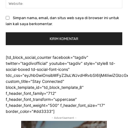
Web
Simpan nama, email, dan situs web saya di browser ini untuk
lain kali saya berkomentar.
[td_block_social_counter facebook="tagdiv"
twitter="tagdivofficial" youtube="tagdiv" style="style8 td-
social-boxed td-social-font-icons"
tdc_css="eyJhbGwiOnsibWFyZ2luLWJvdHRvbSI6IjM4IiwiZGlz
custom_title="Stay Connected"
block_template_id="td_block_template_8"
f_header_font_family="712"
f_header_font_transform="uppercase"
f_header_font_weight="500" f_header_font_size="17"
border_color="#dd3333"]
- Advertisement -