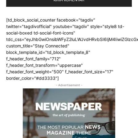
[td_block_social_counter facebook="tagdiv"
twitter="tagdivofficial" youtube="tagdiv" style="style8 td-
social-boxed td-social-font-icons"
tdc_css="eyJhbGwiOnsibWFyZ2luLWJvdHRvbSI6IjM4IiwiZGlz
custom_title="Stay Connected"
block_template_id="td_block_template_8"
f_header_font_family="712"
f_header_font_transform="uppercase"
f_header_font_weight="500" f_header_font_size="17"
border_color="#dd3333"]
- Advertisement -