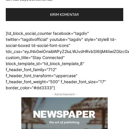
[td_block_social_counter facebook="tagdiv"
twitter="tagdivofficial" youtube="tagdiv" style="style8 td-
social-boxed td-social-font-icons"
tdc_css="eyJhbGwiOnsibWFyZ2luLWJvdHRvbSI6IjM4IiwiZGlz
custom_title="Stay Connected"
block_template_id="td_block_template_8"
f_header_font_family="712"
f_header_font_transform="uppercase"
f_header_font_weight="500" f_header_font_size="17"
border_color="#dd3333"]
- Advertisement -