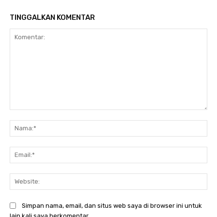
TINGGALKAN KOMENTAR
Komentar:
Na
Ema
Web
Simpan nama, email, dan situs web saya di browser ini untuk
lain kali saya berkomentar.