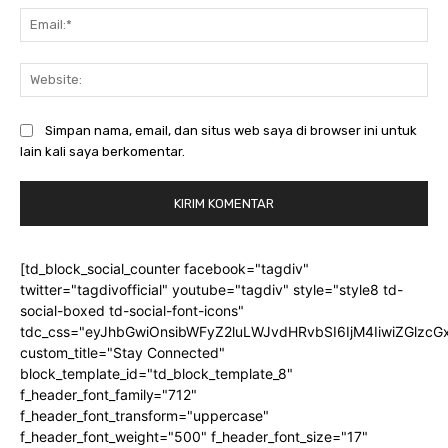
Ema
Web
Simpan nama, email, dan situs web saya di browser ini untuk
lain kali saya berkomentar.
[td_block_social_counter facebook="tagdiv"
twitter="tagdivofficial" youtube="tagdiv" style="style8 td-
social-boxed td-social-font-icons"
tdc_css="eyJhbGwiOnsibWFyZ2luLWJvdHRvbSI6IjM4IiwiZGlz
custom_title="Stay Connected"
block_template_id="td_block_template_8"
f_header_font_family="712"
f_header_font_transform="uppercase"
f_header_font_weight="500" f_header_font_size="17"