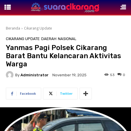
Beranda
Cikarang Update
CIKARANG UPDATE
DAERAH
NASIONAL
Yanmas Pagi Polsek Cikarang
Barat Bantu Kelancaran Aktivitas
Warga
By
Administrator
53
0
November 19, 2025
Facebook
Twitter