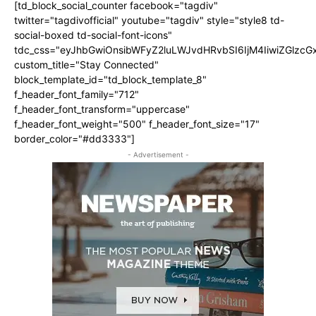
[td_block_social_counter facebook="tagdiv"
twitter="tagdivofficial" youtube="tagdiv" style="style8 td-
social-boxed td-social-font-icons"
tdc_css="eyJhbGwiOnsibWFyZ2luLWJvdHRvbSI6IjM4IiwiZGlz
custom_title="Stay Connected"
block_template_id="td_block_template_8"
f_header_font_family="712"
f_header_font_transform="uppercase"
f_header_font_weight="500" f_header_font_size="17"
border_color="#dd3333"]
- Advertisement -