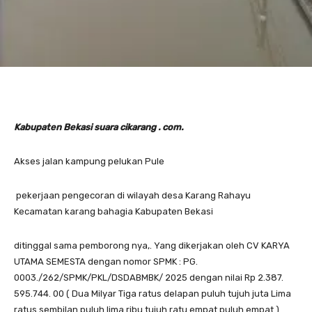
Kabupaten Bekasi suara cikarang . com.
‎Akses jalan kampung pelukan Pule
‎ pekerjaan pengecoran di wilayah desa Karang Rahayu
Kecamatan karang bahagia Kabupaten Bekasi
‎ditinggal sama pemborong nya,. Yang dikerjakan oleh CV KARYA
UTAMA SEMESTA dengan nomor SPMK : PG.
0003./262/SPMK/PKL/DSDABMBK/ 2025 dengan nilai Rp 2.387.
595.744. 00 ( Dua Milyar Tiga ratus delapan puluh tujuh juta Lima
ratus sembilan puluh lima ribu tujuh ratu empat puluh empat )