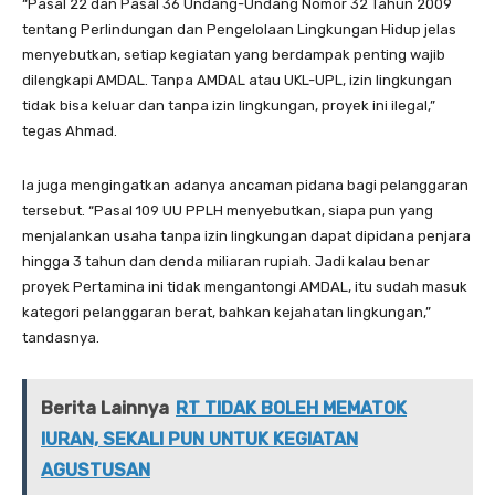
“Pasal 22 dan Pasal 36 Undang-Undang Nomor 32 Tahun 2009
tentang Perlindungan dan Pengelolaan Lingkungan Hidup jelas
menyebutkan, setiap kegiatan yang berdampak penting wajib
dilengkapi AMDAL. Tanpa AMDAL atau UKL-UPL, izin lingkungan
tidak bisa keluar dan tanpa izin lingkungan, proyek ini ilegal,”
tegas Ahmad.
Ia juga mengingatkan adanya ancaman pidana bagi pelanggaran
tersebut. “Pasal 109 UU PPLH menyebutkan, siapa pun yang
menjalankan usaha tanpa izin lingkungan dapat dipidana penjara
hingga 3 tahun dan denda miliaran rupiah. Jadi kalau benar
proyek Pertamina ini tidak mengantongi AMDAL, itu sudah masuk
kategori pelanggaran berat, bahkan kejahatan lingkungan,”
tandasnya.
Berita Lainnya
RT TIDAK BOLEH MEMATOK
IURAN, SEKALI PUN UNTUK KEGIATAN
AGUSTUSAN