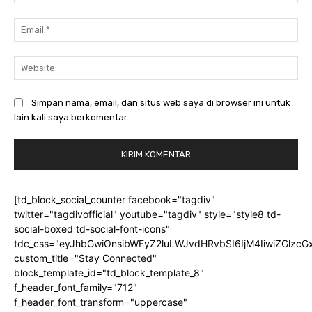
Ema
Web
Simpan nama, email, dan situs web saya di browser ini untuk
lain kali saya berkomentar.
[td_block_social_counter facebook="tagdiv"
twitter="tagdivofficial" youtube="tagdiv" style="style8 td-
social-boxed td-social-font-icons"
tdc_css="eyJhbGwiOnsibWFyZ2luLWJvdHRvbSI6IjM4IiwiZGlz
custom_title="Stay Connected"
block_template_id="td_block_template_8"
f_header_font_family="712"
f_header_font_transform="uppercase"