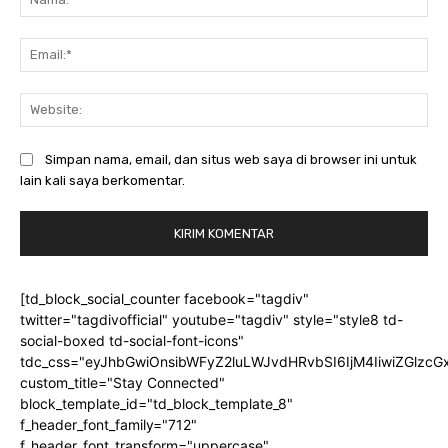
Ema
Web
Simpan nama, email, dan situs web saya di browser ini untuk
lain kali saya berkomentar.
[td_block_social_counter facebook="tagdiv"
twitter="tagdivofficial" youtube="tagdiv" style="style8 td-
social-boxed td-social-font-icons"
tdc_css="eyJhbGwiOnsibWFyZ2luLWJvdHRvbSI6IjM4IiwiZGlz
custom_title="Stay Connected"
block_template_id="td_block_template_8"
f_header_font_family="712"
f_header_font_transform="uppercase"