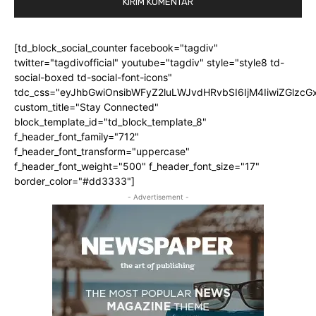
[td_block_social_counter facebook="tagdiv"
twitter="tagdivofficial" youtube="tagdiv" style="style8 td-
social-boxed td-social-font-icons"
tdc_css="eyJhbGwiOnsibWFyZ2luLWJvdHRvbSI6IjM4IiwiZGlz
custom_title="Stay Connected"
block_template_id="td_block_template_8"
f_header_font_family="712"
f_header_font_transform="uppercase"
f_header_font_weight="500" f_header_font_size="17"
border_color="#dd3333"]
- Advertisement -