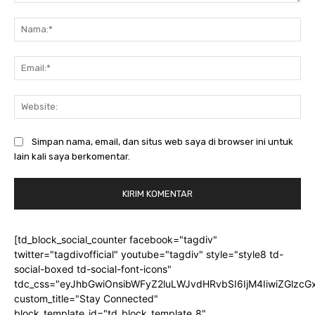
Komentar:
Na
Ema
Web
Simpan nama, email, dan situs web saya di browser ini untuk
lain kali saya berkomentar.
[td_block_social_counter facebook="tagdiv"
twitter="tagdivofficial" youtube="tagdiv" style="style8 td-
social-boxed td-social-font-icons"
tdc_css="eyJhbGwiOnsibWFyZ2luLWJvdHRvbSI6IjM4IiwiZGlz
custom_title="Stay Connected"
block_template_id="td_block_template_8"