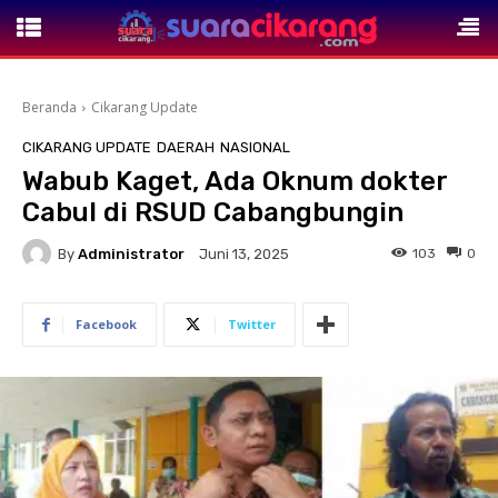
Beranda
Cikarang Update
CIKARANG UPDATE
DAERAH
NASIONAL
‎Wabub Kaget, Ada Oknum dokter
Cabul di RSUD Cabangbungin
By
Administrator
103
0
Juni 13, 2025
Facebook
Twitter