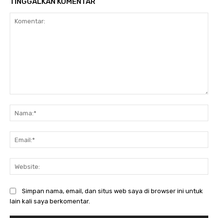
TINGGALKAN KOMENTAR
Komentar:
Na
Ema
Web
Simpan nama, email, dan situs web saya di browser ini untuk
lain kali saya berkomentar.