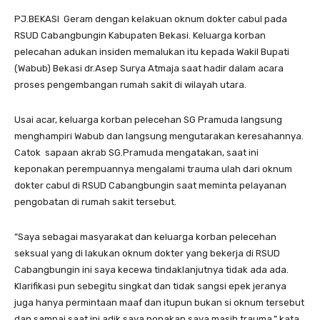
‎‎PJ.BEKASI Geram dengan kelakuan oknum dokter cabul pada
RSUD Cabangbungin Kabupaten Bekasi. Keluarga korban
pelecahan adukan insiden memalukan itu kepada Wakil Bupati
(Wabub) Bekasi dr.Asep Surya Atmaja saat hadir dalam acara
proses pengembangan rumah sakit di wilayah utara.
‎‎Usai acar, keluarga korban pelecehan SG Pramuda langsung
menghampiri Wabub dan langsung mengutarakan keresahannya.
Catok sapaan akrab SG.Pramuda mengatakan, saat ini
keponakan perempuannya mengalami trauma ulah dari oknum
dokter cabul di RSUD Cabangbungin saat meminta pelayanan
pengobatan di rumah sakit tersebut.
‎‎”Saya sebagai masyarakat dan keluarga korban pelecehan
seksual yang di lakukan oknum dokter yang bekerja di RSUD
Cabangbungin ini saya kecewa tindaklanjutnya tidak ada ada.
Klarifikasi pun sebegitu singkat dan tidak sangsi epek jeranya
juga hanya permintaan maaf dan itupun bukan si oknum tersebut
dan sampai saat ini adik saya ponakan saya masih trauma,” kata