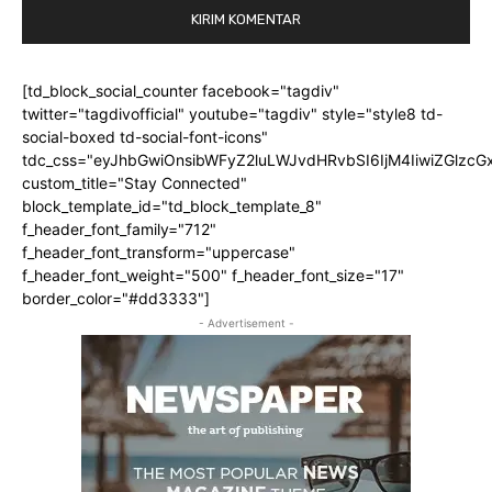
[td_block_social_counter facebook="tagdiv"
twitter="tagdivofficial" youtube="tagdiv" style="style8 td-
social-boxed td-social-font-icons"
tdc_css="eyJhbGwiOnsibWFyZ2luLWJvdHRvbSI6IjM4IiwiZGlz
custom_title="Stay Connected"
block_template_id="td_block_template_8"
f_header_font_family="712"
f_header_font_transform="uppercase"
f_header_font_weight="500" f_header_font_size="17"
border_color="#dd3333"]
- Advertisement -