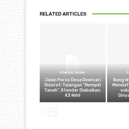
RELATED ARTICLES
PEMERINTAHAN
P
Jalan Poros Desa Dewisari
Bang W
Disorot: Tulangan “Nempel
Mendaf
Tanah”, Standar Diabaikan,
suk
K3 Nihil
Diny