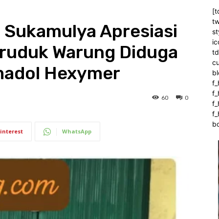
[t
tw
 Sukamulya Apresiasi
st
ic
Gruduk Warung Diduga
t
c
amadol Hexymer
bl
f_
f
60
0
f
f_
b
interest
WhatsApp