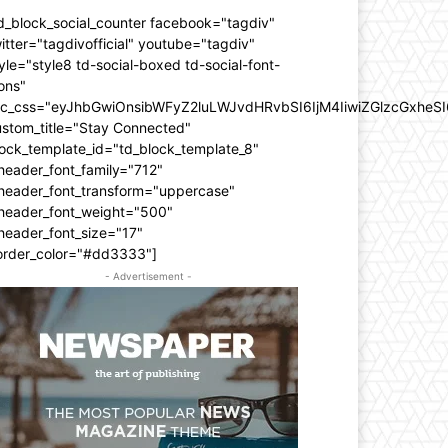
d_block_social_counter facebook="tagdiv"
itter="tagdivofficial" youtube="tagdiv"
yle="style8 td-social-boxed td-social-font-
ons"
dc_css="eyJhbGwiOnsibWFyZ2luLWJvdHRvbSI6IjM4IiwiZGlzcGxhe
ustom_title="Stay Connected"
ock_template_id="td_block_template_8"
header_font_family="712"
_header_font_transform="uppercase"
_header_font_weight="500"
header_font_size="17"
order_color="#dd3333"]
- Advertisement -