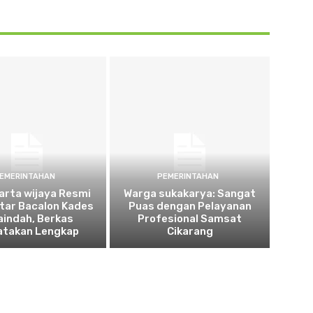
EMERINTAHAN
PEMERINTAHAN
arta wijaya Resmi
Warga sukakarya: Sangat
tar Bacalon Kades
Puas dengan Pelayanan
aindah, Berkas
Profesional Samsat
atakan Lengkap
Cikarang