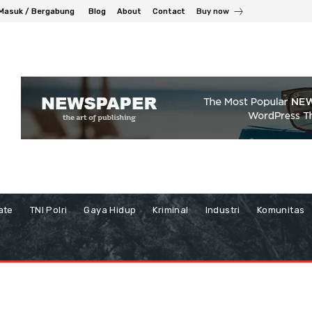
Masuk / Bergabung
Blog
About
Contact
Buy now
ate
TNI Polri
Gaya Hidup
Kriminal
Industri
Komunitas