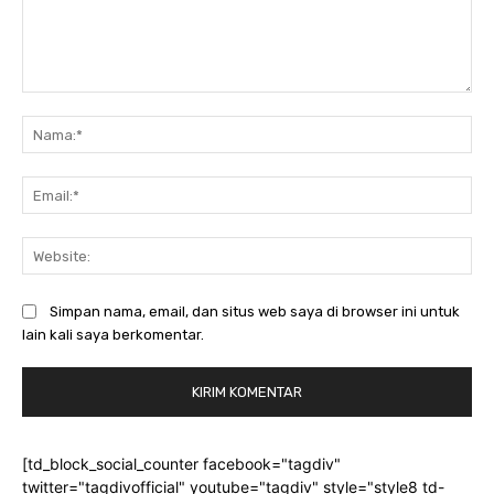
Komentar:
Na
Ema
Web
Simpan nama, email, dan situs web saya di browser ini untuk
lain kali saya berkomentar.
[td_block_social_counter facebook="tagdiv"
twitter="tagdivofficial" youtube="tagdiv" style="style8 td-