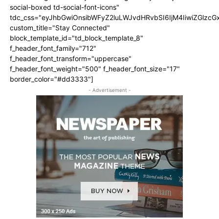
social-boxed td-social-font-icons"
tdc_css="eyJhbGwiOnsibWFyZ2luLWJvdHRvbSI6IjM4IiwiZGlz
custom_title="Stay Connected"
block_template_id="td_block_template_8"
f_header_font_family="712"
f_header_font_transform="uppercase"
f_header_font_weight="500" f_header_font_size="17"
border_color="#dd3333"]
- Advertisement -