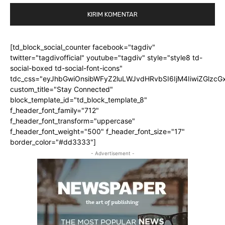
[td_block_social_counter facebook="tagdiv"
twitter="tagdivofficial" youtube="tagdiv" style="style8 td-
social-boxed td-social-font-icons"
tdc_css="eyJhbGwiOnsibWFyZ2luLWJvdHRvbSI6IjM4IiwiZGlz
custom_title="Stay Connected"
block_template_id="td_block_template_8"
f_header_font_family="712"
f_header_font_transform="uppercase"
f_header_font_weight="500" f_header_font_size="17"
border_color="#dd3333"]
- Advertisement -