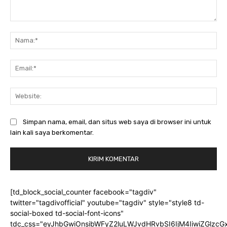
Komentar:
Na
Ema
Web
Simpan nama, email, dan situs web saya di browser ini untuk
lain kali saya berkomentar.
[td_block_social_counter facebook="tagdiv"
twitter="tagdivofficial" youtube="tagdiv" style="style8 td-
social-boxed td-social-font-icons"
tdc_css="eyJhbGwiOnsibWFyZ2luLWJvdHRvbSI6IjM4IiwiZGlz