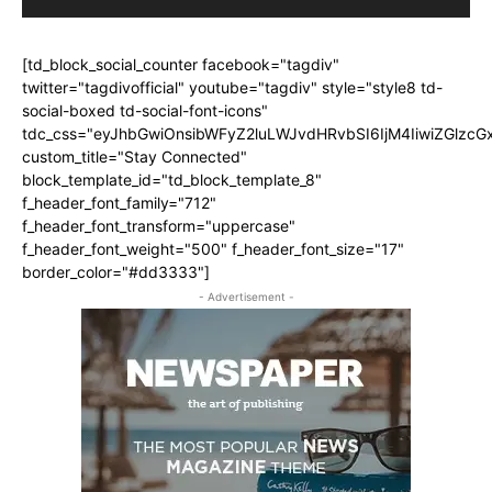
[td_block_social_counter facebook="tagdiv"
twitter="tagdivofficial" youtube="tagdiv" style="style8 td-
social-boxed td-social-font-icons"
tdc_css="eyJhbGwiOnsibWFyZ2luLWJvdHRvbSI6IjM4IiwiZGlz
custom_title="Stay Connected"
block_template_id="td_block_template_8"
f_header_font_family="712"
f_header_font_transform="uppercase"
f_header_font_weight="500" f_header_font_size="17"
border_color="#dd3333"]
- Advertisement -